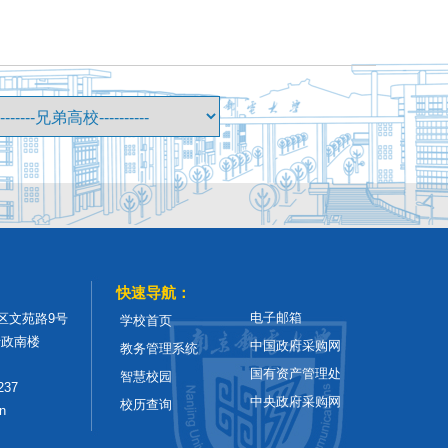
南京邮电大学采购询价单20...
南京邮电大学“零星采购”平...
南京邮电大学采购询价单20...
南京邮电大学大型仪器设备申...
南京邮电大学采购询价单20...
大型仪器设备购置论证流程图
南京邮电大学采购询价单20...
南京邮电大学大型仪器设备申...
南京邮电大学采购询价单20...
南京邮电大学低值、易耗品登...
南京邮电大学采购询价单20...
南京邮电大学大型仪器设备申...
南京邮电大学采购询价单20...
南京邮电大学“零星采购”平...
南京邮电大学采购询价单20...
南京邮电大学大型仪器设备申...
南京邮电大学采购询价单20...
大型仪器设备购置论证流程图
南京邮电大学采购询价单20...
南京邮电大学大型仪器设备申...
南京邮电大学采购询价单20...
南京邮电大学低值、易耗品登...
南京邮电大学采购询价单20...
快速导航：
南京邮电大学大型仪器设备申...
南京邮电大学采购询价单20...
电子邮箱
区文苑路9号
南京邮电大学“零星采购”平...
学校首页
南京邮电大学采购询价单20...
政南楼
南京邮电大学大型仪器设备申...
中国政府采购网
教务管理系统
南京邮电大学采购询价单20...
大型仪器设备购置论证流程图
国有资产管理处
智慧校园
南京邮电大学采购询价单20...
237
南京邮电大学大型仪器设备申...
中央政府采购网
南京邮电大学采购询价单20...
校历查询
n
南京邮电大学低值、易耗品登...
南京邮电大学采购询价单20...
南京邮电大学大型仪器设备申...