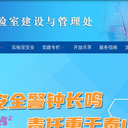
实验室安全
党建专栏
开放共享
服务指南