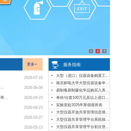
1
2
3
更多+
服务指南
大型（进口）仪器设备购置工...
2026-07-16
南京邮电大学大型仪器设备申...
..
2026-06-09
易制毒易制爆化学品购买入库...
...
2026-04-23
单价/台套100万元及以上进口...
实验室处2025年寒假值班表
2026-04-23
大型仪器开放共享管理信息填...
2026-03-27
大型仪器共享管理平台系统操...
大型仪器共享管理平台初次登...
2026-03-13